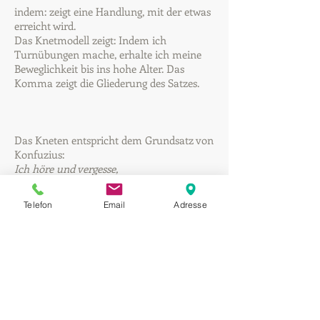
indem: zeigt eine Handlung, mit der etwas
erreicht wird.
Das Knetmodell zeigt: Indem ich
Turnübungen mache, erhalte ich meine
Beweglichkeit bis ins hohe Alter. Das
Komma zeigt die Gliederung des Satzes.
Das Kneten entspricht dem Grundsatz von
Konfuzius:
Ich höre und vergesse,
Ich sehe und behalte,
Ich handle und verstehe.
Telefon
Email
Adresse
Konfuzius, Chinesischer Philosoph 651-479 v. Chr.
Darüber hinaus gibt es spezifische
Leseübungen, um eine fließende
Augenbewegung von links nach rechts zu
erreichen und das vorschnelle Erraten
eines Wortes zu verhindern.